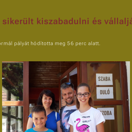
sikerült kiszabadulni és vállalj
rmál pályát hódította meg 56 perc alatt.