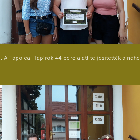
. A Tapolcai Tapírok 44 perc alatt teljesítették a neh